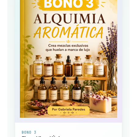
BONO 2
Impacto Visual Inmediato
La guía práctica para mezclar tonos y lograr
acabados visuales profesionales que
parezcan de boutique de lujo.
$19 USD
GRATIS
GRATIS HOY