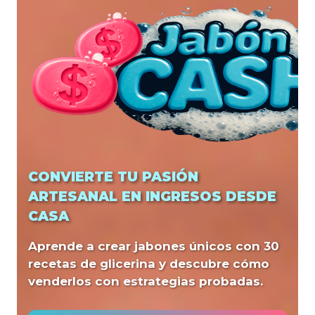
CONVIERTE TU PASIÓN
ARTESANAL EN INGRESOS DESDE
CASA
Aprende a crear jabones únicos con 30
recetas de glicerina y descubre cómo
venderlos con estrategias probadas.