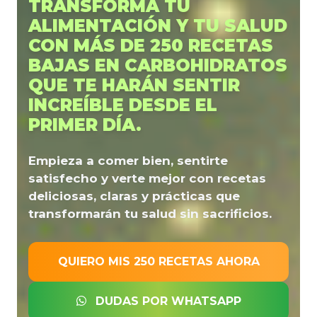
TRANSFORMA TU
ALIMENTACIÓN Y TU SALUD
CON MÁS DE 250 RECETAS
BAJAS EN CARBOHIDRATOS
QUE TE HARÁN SENTIR
INCREÍBLE DESDE EL
PRIMER DÍA.
Empieza a comer bien, sentirte
satisfecho y verte mejor con recetas
deliciosas, claras y prácticas que
transformarán tu salud sin sacrificios.
QUIERO MIS 250 RECETAS AHORA
DUDAS POR WHATSAPP