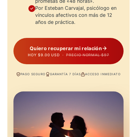
promesas de «48 horas».
Por Esteban Carvajal, psicólogo en
vínculos afectivos con más de 12
años de práctica.
Quiero recuperar mi relación
HOY $9.00 USD ·
PRECIO NORMAL $97
PAGO SEGURO
GARANTÍA 7 DÍAS
ACCESO INMEDIATO