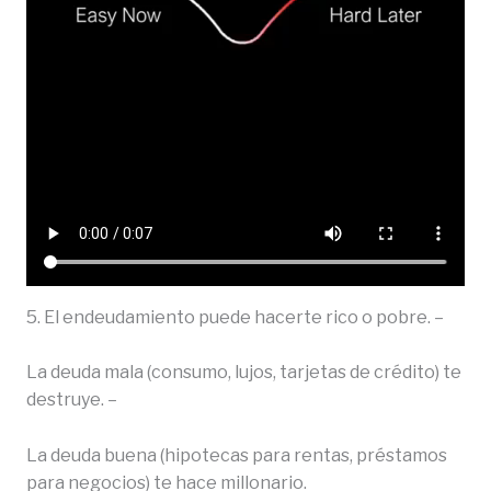
5. El endeudamiento puede hacerte rico o pobre. –
La deuda mala (consumo, lujos, tarjetas de crédito) te
destruye. –
La deuda buena (hipotecas para rentas, préstamos
para negocios) te hace millonario.