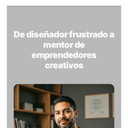
De diseñador frustrado a
mentor de
emprendedores
creativos