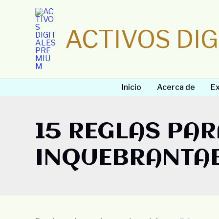
Ir
al
ACTIVOS DI
contenido
Inicio
Acerca de
Ex
15 REGLAS PA
INQUEBRANTA