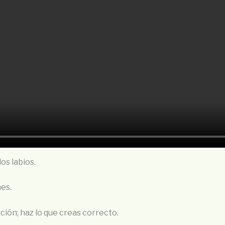
los labios.
nes.
ación; haz lo que creas correcto.