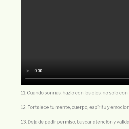
11. Cuando sonrías, hazlo con los ojos, no solo con 
12. Fortalece tu mente, cuerpo, espíritu y emocio
13. Deja de pedir permiso, buscar atención y valid